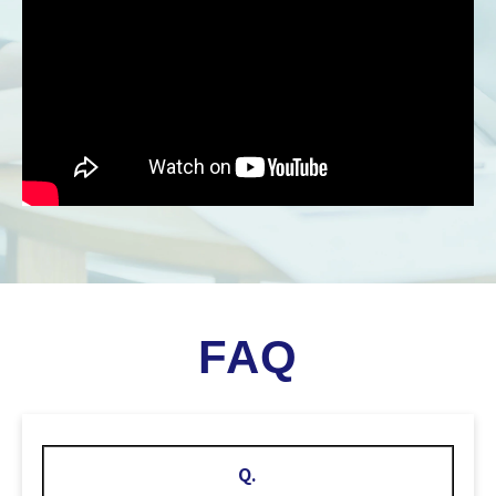
FAQ
Q.