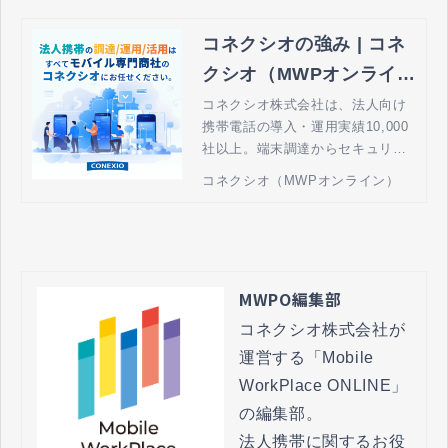
コネクシオの強み | コネ
クシオ（MWPオンライ
ン） - 法人携帯の導入・
コネクシオ株式会社は、法人向け
携帯電話の導入・運用実績10,000
運用管理
社以上。端末調達からセキュリテ
ィ、運用、モバイルを活用したソ
コネクシオ（MWPオンライン）
リューションまでを最適の組み合
わせで提供し、貴社の売上拡大・
業務効率化に貢献します。
MWPO編集部
コネクシオ株式会社が
運営する「Mobile 
WorkPlace ONLINE」
の編集部。

法人携帯に関するお役