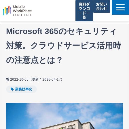
資料ダ
お問い
ウンロ
合わせ
ード一
覧
製品サービス一覧
Microsoft 365のセキュリティ
解決できる課題
対策。クラウドサービス活用時
コネクシオの強み
導入事例
の注意点とは？
法人携帯お役立ち情報
セミナー・イベント情報
2022-10-05
（更新：
2026-04-17
）
運営会社
業務効率化