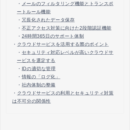
・
メールのフィルタリング機能とトランスポ
ートルール機能
・
冗長化されたデータ保存
・
不正アクセス対策に向けた2段階認証機能
・
24時間365日のサポート体制
・
クラウドサービスを活用する際のポイント
・
セキュリティ対応レベルが高いクラウドサ
ービスを選定する
・
IDの適切な管理
・
情報の「ログ化」
・
社内体制の整備
・
クラウドサービスの利用とセキュリティ対策
は不可分の関係性