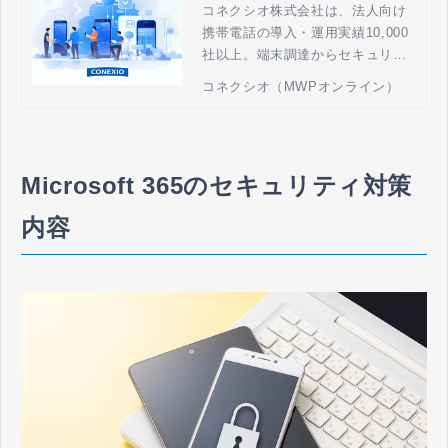
ン） - 法人携帯の導入・
コネクシオ株式会社は、法人向け
携帯電話の導入・運用実績10,000
運用管理
社以上。端末調達からセキュリテ
ィ、運用、モバイルを活用したソ
コネクシオ（MWPオンライン）
リューションまでを最適の組み合
わせで提供し、貴社の売上拡大・
業務効率化に貢献します。
Microsoft 365のセキュリティ対策
内容