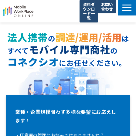
資料ダ
お問い
ウンロ
合わせ
ード一
覧
製品サービス一覧
解決できる課題
コネクシオの強み
導入事例
法人携帯お役立ち情報
セミナー・イベント情報
運営会社
業種・企業規模問わず多様な要望にお応えし
ます！
・IT資産の管理にお悩みではありませんか？