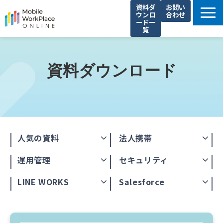
資料ダ
お問い
ウンロ
合わせ
ード一
覧
製品サービス一覧
解決できる課題
資料ダウンロード
コネクシオの強み
導入事例
法人携帯お役立ち情報
セミナー・イベント情報
人気の資料
法人携帯
運営会社
運用管理
セキュリティ
LINE WORKS
Salesforce