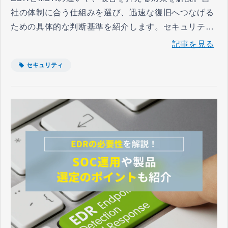
社の体制に合う仕組みを選び、迅速な復旧へつなげる
ための具体的な判断基準を紹介します。セキュリティ
体制を強化し、大切な資産を保護したい担当者に役立
記事を見る
つ内容です。
セキュリティ