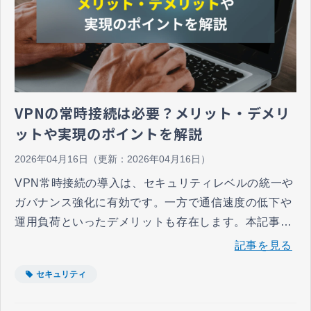
VPNの常時接続は必要？メリット・デメリ
ットや実現のポイントを解説
2026年04月16日
（更新：
2026年04月16日
）
VPN常時接続の導入は、セキュリティレベルの統一や
ガバナンス強化に有効です。一方で通信速度の低下や
運用負荷といったデメリットも存在します。本記事で
は全社導入のメリットとデメリット、ローカルブレイ
記事を見る
クアウトやMDM活用による解決策を解説します。
セキュリティ