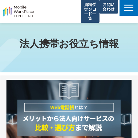
資料ダ
お問い
ウンロ
合わせ
ード一
覧
製品サービス一覧
解決できる課題
法人携帯お役立ち情報
コネクシオの強み
導入事例
法人携帯お役立ち情報
セミナー・イベント情報
運営会社