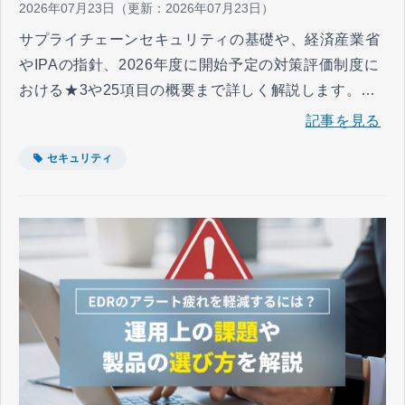
2026年07月23日
（更新：
2026年07月23日
）
サプライチェーンセキュリティの基礎や、経済産業省
やIPAの指針、2026年度に開始予定の対策評価制度に
おける★3や25項目の概要まで詳しく解説します。取
引先評価やインシデント対応など、自社の対策を推進
記事を見る
して脅威から守る実践的な方法が分かります。
セキュリティ