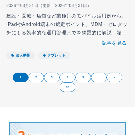
2026年03月31日
（更新：
2026年03月31日
）
建設・医療・店舗など業種別のモバイル活用例から、
iPadやAndroid端末の選定ポイント、MDM・ゼロタッ
チによる効率的な運用管理までを網羅的に解説。端末
導入の課題となるキッティングの自動化やLCM支援に
記事を見る
ついても紹介します。貴社のビジネスに最適なモバイ
法人携帯
タブレット
ル環境構築にお役立てください。
1
2
3
4
5
…
>
>>