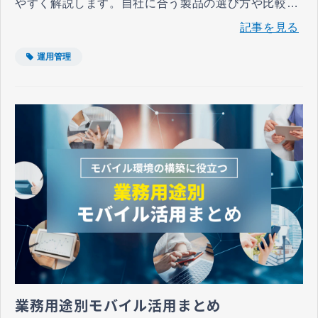
やすく解説します。自社に合う製品の選び方や比較ポ
イントも紹介します。端末管理の効率化とセキュリテ
記事を見る
ィ強化を目指す担当者は参考にしてください。
運用管理
業務用途別モバイル活用まとめ