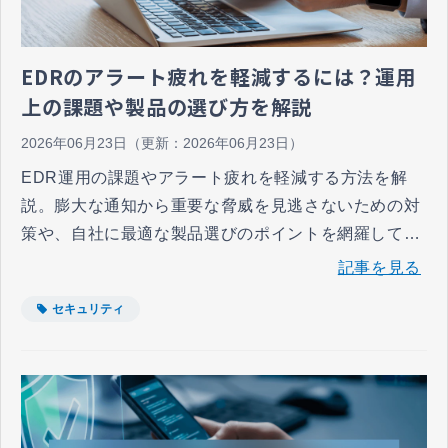
EDRのアラート疲れを軽減するには？運用
上の課題や製品の選び方を解説
2026年06月23日
（更新：
2026年06月23日
）
EDR運用の課題やアラート疲れを軽減する方法を解
説。膨大な通知から重要な脅威を見逃さないための対
策や、自社に最適な製品選びのポイントを網羅してい
ます。自社のリソースに合わせた持続可能な運用体制
記事を見る
を構築し、強固なセキュリティ環境を実現したい担当
セキュリティ
者に向けた内容です。