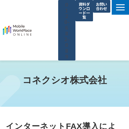
0
資料ダ
お問い
ウンロ
合わせ
1
ード一
2
覧
0-
6
8
2-
0
8
9
製品サービス一覧
解決できる課題
コネクシオ株式会社
コネクシオの強み
導入事例
法人携帯お役立ち情報
セミナー・イベント情報
インターネットFAX導入によ
運営会社