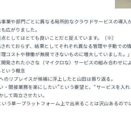
各事業や部門ごとに異なる局所的なクラウドサービスの導入
性も広がりました。
観点としてはとても良いことだと捉えています。（※）
携されておらず、結果としてそれぞれ異なる管理や手動での
管理コストや稼働が無視できないものに増大していました。
に開発された小さな（マイクロな）サービスの組み合わせに
るという概念
 365へのリプレイスが候補に浮上したと山田は振り返る。
たい・間接業務を楽にしたい”という要望と、“サービスを入
かして両立させたい。
t 365という単一プラットフォーム上で出来ることは沢山あるの