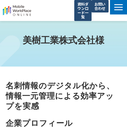
資料ダ
お問い
ウンロ
合わせ
ード一
覧
製品サービス一覧
解決できる課題
美樹工業株式会社様
コネクシオの強み
導入事例
法人携帯お役立ち情報
セミナー・イベント情報
名刺情報のデジタル化から、
運営会社
情報一元管理による効率アッ
プを実感
企業プロフィール