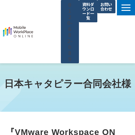
0
資料ダ
お問い
ウンロ
合わせ
1
ード一
2
覧
0-
6
8
2-
0
8
9
製品サービス一覧
解決できる課題
日本キャタピラー合同会社様
コネクシオの強み
導入事例
法人携帯お役立ち情報
セミナー・イベント情報
『VMware Workspace ON
運営会社