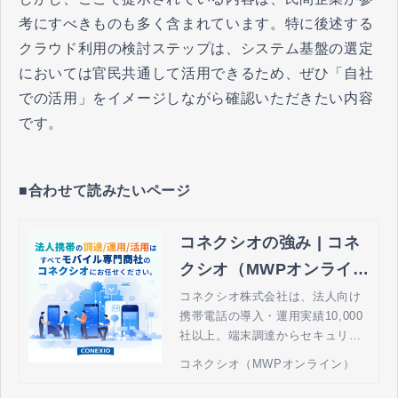
考にすべきものも多く含まれています。特に後述する
クラウド利用の検討ステップは、システム基盤の選定
においては官民共通して活用できるため、ぜひ「自社
での活用」をイメージしながら確認いただきたい内容
です。
■合わせて読みたいページ
コネクシオの強み | コネ
クシオ（MWPオンライ
ン） - 法人携帯の導入・
コネクシオ株式会社は、法人向け
携帯電話の導入・運用実績10,000
運用管理
社以上。端末調達からセキュリテ
ィ、運用、モバイルを活用したソ
コネクシオ（MWPオンライン）
リューションまでを最適の組み合
わせで提供し、貴社の売上拡大・