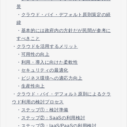
景
・
クラウド・バイ・デフォルト原則策定の経
緯
・
基本的には政府内の方針だが民間が参考に
すべきこと
・
クラウドを活用するメリット
・
可用性の向上
・
利用・導入に向けた柔軟性
・
セキュリティの最適化
・
ビジネス環境への適応力向上
・
生産性向上
・
クラウド・バイ・デフォルト原則によるクラ
ウド利用の検討プロセス
・
ステップ①：検討準備
・
ステップ②：SaaSの利用検討
・
ステップ③：IaaS/PaaSの利用検討