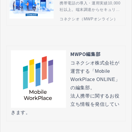
携帯電話の導入・運用実績10,000
運用管理
社以上。端末調達からセキュリテ
ィ、運用、モバイルを活用したソ
コネクシオ（MWPオンライン）
リューションまでを最適の組み合
わせで提供し、貴社の売上拡大・
業務効率化に貢献します。
MWPO編集部
コネクシオ株式会社が
運営する「Mobile 
WorkPlace ONLINE」
の編集部。

法人携帯に関するお役
立ち情報を発信してい
きます。