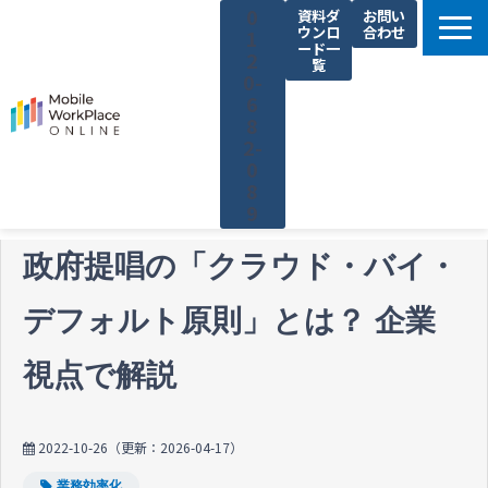
0
資料ダ
お問い
ウンロ
合わせ
1
ード一
2
覧
0-
6
8
2-
0
8
9
製品サービス一覧
政府提唱の「クラウド・バイ・
解決できる課題
デフォルト原則」とは？ 企業
コネクシオの強み
導入事例
視点で解説
法人携帯お役立ち情報
セミナー・イベント情報
2022-10-26
（更新：
2026-04-17
）
運営会社
業務効率化