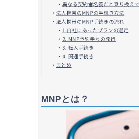
・
異なる契約者名義だと乗り換え
・
法人携帯のMNPの手続き方法
・
法人携帯のMNP手続きの流れ
・
1.自社にあったプランの選定
・
2. MNP予約番号の発行
・
3. 転入手続き
・
4. 開通手続き
・
まとめ
MNPとは？