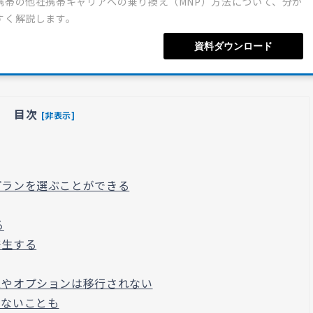
携帯の他社携帯キャリアへの乗り換え（MNP）方法について、分か
すく解説します。
資料ダウンロード
目次
[非表示]
プランを選ぶことができる
る
発生する
スやオプションは移行されない
えないことも