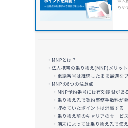
法人
りや
・
MNPとは？
・
法人携帯の乗り換え(MNP)メリット
・
電話番号は継続したまま最適な
・
MNPの6つの注意点
・
MNP予約番号には有効期限があ
・
乗り換え先で契約事務手数料が
・
貯めていたポイントは消滅する
・
乗り換え前のキャリアのサービ
・
端末によっては乗り換え先で使