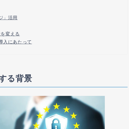
ジ」活用
段を変える
ジ導入にあたって
止する背景