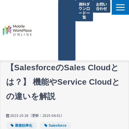
0
資料ダ
お問い
ウンロ
合わせ
1
ード一
2
覧
0-
6
8
2-
0
8
9
製品サービス一覧
【SalesforceのSales Cloudと
解決できる課題
は？】 機能やService Cloudと
コネクシオの強み
の違いを解説
導入事例
法人携帯お役立ち情報
2023-10-26
（更新：
2025-04-01
）
セミナー・イベント情報
業務効率化
Salesforce
運営会社