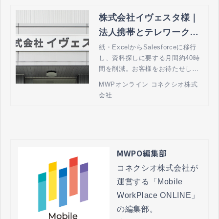
株式会社イヴェスタ様｜
法人携帯とテレワークの
MWPオンライン by コネ
紙・ExcelからSalesforceに移行
し、資料探しに要する月間約40時
クシオ
間を削減。お客様をお待たせしな
い仕組みづくりへ
MWPオンライン コネクシオ株式
会社
MWPO編集部
コネクシオ株式会社が
運営する「Mobile 
WorkPlace ONLINE」
の編集部。
