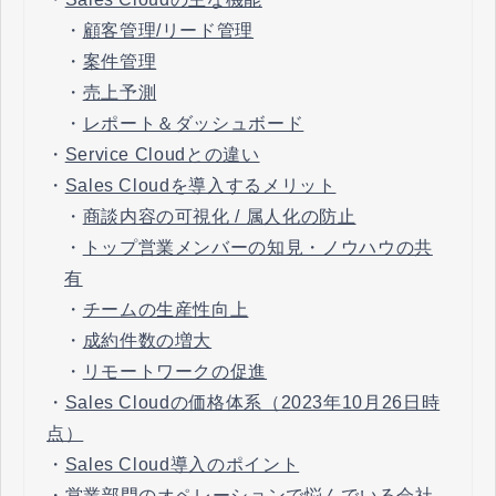
・
顧客管理/リード管理
・
案件管理
・
売上予測
・
レポート＆ダッシュボード
・
Service Cloudとの違い
・
Sales Cloudを導入するメリット
・
商談内容の可視化 / 属人化の防止
・
トップ営業メンバーの知見・ノウハウの共
有
・
チームの生産性向上
・
成約件数の増大
・
リモートワークの促進
・
Sales Cloudの価格体系（2023年10月26日時
点）
・
Sales Cloud導入のポイント
・
営業部門のオペレーションで悩んでいる会社