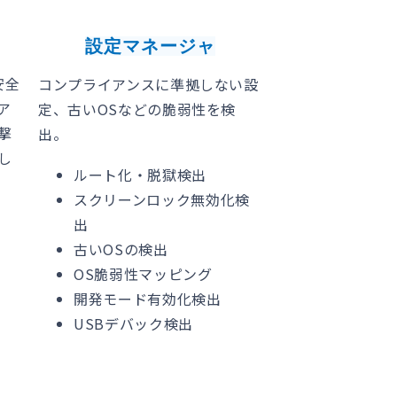
設定マネージャ
安全
コンプライアンスに準拠しない設
ア
定、古いOSなどの脆弱性を検
撃
出。
し
ルート化・脱獄検出
スクリーンロック無効化検
出
古い
OS
の検出
OS
脆弱性マッピング
開発モード有効化検出
USB
デバック検出