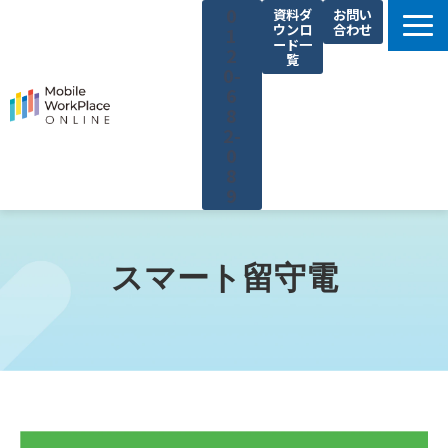
0
資料ダ
お問い
ウンロ
合わせ
1
ード一
2
覧
0-
6
8
2-
0
8
9
製品サービス一覧
解決できる課題
スマート留守電
コネクシオの強み
導入事例
法人携帯お役立ち情報
セミナー・イベント情報
運営会社