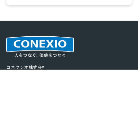
コネクシオ株式会社
〒108-6229
東京都港区港南2-15-3 品川インターシティC棟28階、29階
当社は「情報セキュリティマネジメントシステム（ISMS）適合性評価制
度」による第三者機関の認証を取得しています。
製品サービス一覧