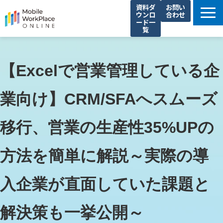
資料ダ
お問い
ウンロ
合わせ
ード一
覧
製品サービス一覧
解決できる課題
【Excelで営業管理している企
コネクシオの強み
業向け】CRM/SFAへスムーズ
導入事例
法人携帯お役立ち情報
移行、営業の生産性35%UPの
セミナー・イベント情報
方法を簡単に解説～実際の導
運営会社
入企業が直面していた課題と
解決策も一挙公開～