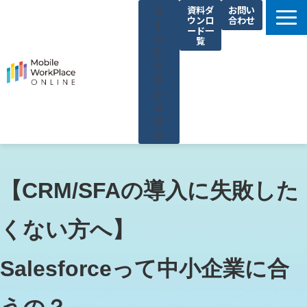
0
資料ダ
お問い
ウンロ
合わせ
1
ード一
2
覧
0-
6
8
2-
0
8
9
製品サービス一覧
解決できる課題
【CRM/SFAの導入に失敗した
コネクシオの強み
くない方へ】
導入事例
法人携帯お役立ち情報
Salesforceって中小企業に合
セミナー・イベント情報
運営会社