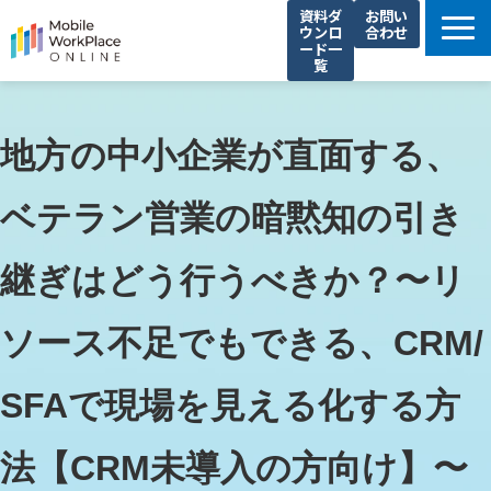
資料ダ
お問い
ウンロ
合わせ
ード一
覧
製品サービス一覧
解決できる課題
地方の中小企業が直面する、
コネクシオの強み
ベテラン営業の暗黙知の引き
導入事例
法人携帯お役立ち情報
継ぎはどう行うべきか？〜リ
セミナー・イベント情報
ソース不足でもできる、CRM/
運営会社
SFAで現場を見える化する方
法【CRM未導入の方向け】〜