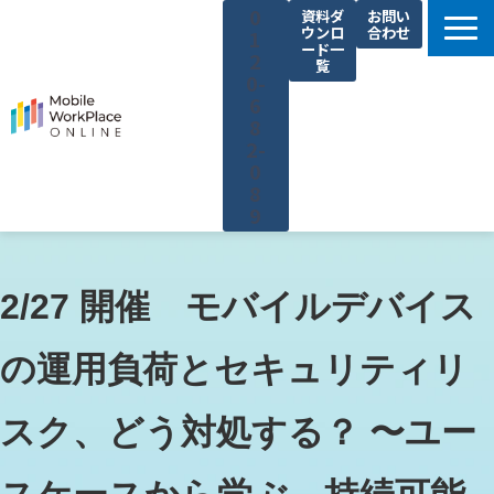
0
資料ダ
お問い
ウンロ
合わせ
1
ード一
2
覧
0-
6
8
2-
0
8
9
製品サービス一覧
解決できる課題
2/27 開催　モバイルデバイス
コネクシオの強み
の運用負荷とセキュリティリ
導入事例
法人携帯お役立ち情報
スク、どう対処する？ 〜ユー
セミナー・イベント情報
運営会社