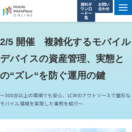
資料ダ
お問い
ウンロ
合わせ
ード一
覧
製品サービス一覧
解決できる課題
2/5 開催　複雑化するモバイル
コネクシオの強み
デバイスの資産管理、実態と
導入事例
法人携帯お役立ち情報
の“ズレ“を防ぐ運用の鍵
セミナー・イベント情報
運営会社
〜300台以上の環境でも安心、LCMのアウトソースで盤石な
モバイル環境を実現した事例を紹介～