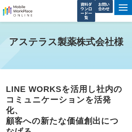
資料ダ
お問い
ウンロ
合わせ
ード一
覧
製品サービス一覧
解決できる課題
アステラス製薬株式会社様
コネクシオの強み
導入事例
法人携帯お役立ち情報
セミナー・イベント情報
LINE WORKSを活用し社内の
運営会社
コミュニケーションを活発
化、
顧客への新たな価値創出につ
なげる