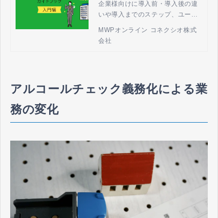
企業様向けに導入前・導入後の違
法人携帯とテレワークの
いや導入までのステップ、ユーザ
MWPオンライン by コネ
ーボイスまで幅広く掲載しており
MWPオンライン コネクシオ株式
クシオ
ます。
会社
アルコールチェック義務化による業
務の変化