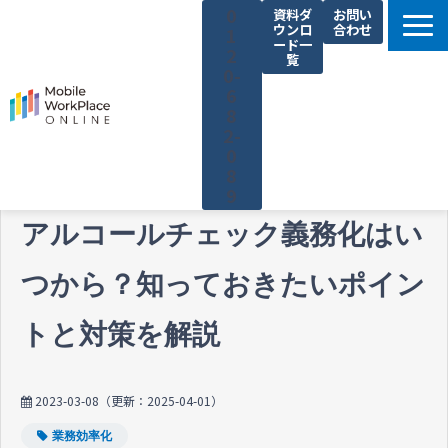
0
資料ダ
お問い
ウンロ
合わせ
1
ード一
2
覧
0-
6
8
2-
0
8
9
製品サービス一覧
アルコールチェック義務化はい
解決できる課題
つから？知っておきたいポイン
コネクシオの強み
トと対策を解説
導入事例
法人携帯お役立ち情報
2023-03-08
（更新：
2025-04-01
）
セミナー・イベント情報
業務効率化
運営会社