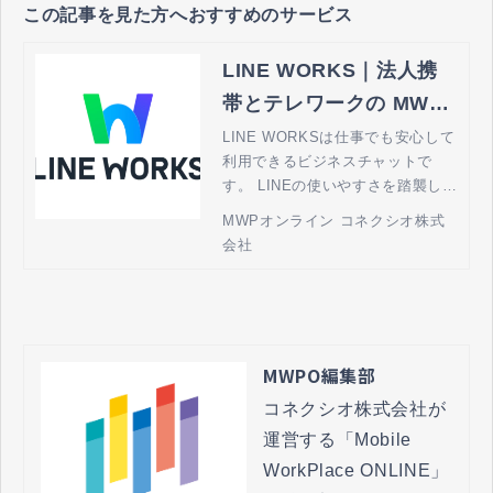
この記事を見た方へおすすめのサービス
LINE WORKS｜法人携
帯とテレワークの MWP
オンライン by コネクシ
LINE WORKSは仕事でも安心して
利用できるビジネスチャットで
オ
す。 LINEの使いやすさを踏襲した
チャット機能に加え、掲示板やカ
MWPオンライン コネクシオ株式
レンダーなどビジネスに必要な機
会社
能が1つのアプリで完結します。
いつでもどこでも、モバイルやPC
からデバイスを選ばずご利用いた
だけます。
MWPO編集部
コネクシオ株式会社が
運営する「Mobile 
WorkPlace ONLINE」