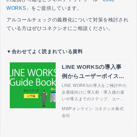
WORKS」
をご提供しています。
アルコールチェックの義務化について対策を検討され
ている方はぜひコネクシオにご相談ください。
▼合わせてよく読まれている資料
LINE WORKSの導入事
例からユーザーボイスま
でわかりやすくご紹介｜
LINE WORKSの導入をご検討中の
企業様向けに導入前・導入後の違
法人携帯とテレワークの
いや導入までのステップ、ユーザ
MWPオンライン by コネ
ーボイスまで幅広く掲載しており
MWPオンライン コネクシオ株式
クシオ
ます。
会社