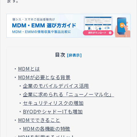
ます。
目次
[非表示]
・
MDMとは
・
MDMが必要となる背景
・
企業のモバイルデバイス活用
・
企業に求められる「ニューノーマル化」
・
セキュリティリスクの増加
・
BYODやシャドーITも増加
・
MDMでできること
・
MDMの各機能の特徴
・
MDMを利用するメリット