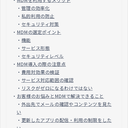
・
管理の効率化
・
私的利用の防止
・
セキュリティ対策
・
MDMの選定ポイント
・
機能
・
サービス形態
・
セキュリティレベル
・
MDM導入の際の注意点
・
費用対効果の検証
・
サービス対応範囲の確認
・
リスクがゼロになるわけではない
・
お客様のお悩みとMDMで解決できること
・
外出先でメールの確認やコンテンツを見た
い
・
更新したアプリの配信・利用の制限をした
い