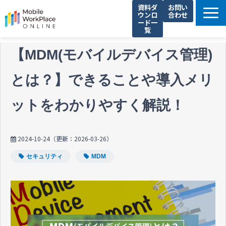
資料ダ
お問い
ウンロ
合わせ
ード一
覧
製品サービス一覧
【MDM(モバイルデバイス管理)
解決できる課題
とは？】できることや導入メリ
コネクシオの強み
導入事例
ットをわかりやすく解説！
法人携帯お役立ち情報
セミナー・イベント情報
2024-10-24
（更新：
2026-03-26
）
運営会社
セキュリティ
MDM