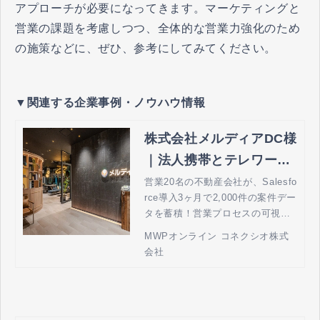
アプローチが必要になってきます。マーケティングと
営業の課題を考慮しつつ、全体的な営業力強化のため
の施策などに、ぜひ、参考にしてみてください。
▼関連する企業事例・ノウハウ情報
株式会社メルディアDC様
｜法人携帯とテレワーク
の MWPオンライン by
営業20名の不動産会社が、Salesfo
rce導入3ヶ月で2,000件の案件デー
コネクシオ
タを蓄積！営業プロセスの可視化
を実現
MWPオンライン コネクシオ株式
会社