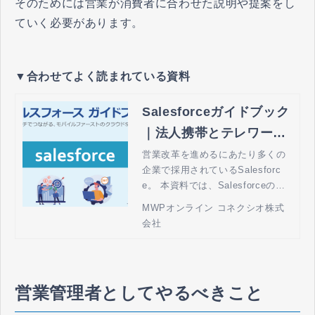
そのためには営業が消費者に合わせた説明や提案をし
ていく必要があります。
▼合わせてよく読まれている資料
Salesforceガイドブック
｜法人携帯とテレワーク
の MWPオンライン by
営業改革を進めるにあたり多くの
企業で採用されているSalesforc
コネクシオ
e。 本資料では、Salesforceの特
徴や機能の紹介、また実際のユー
MWPオンライン コネクシオ株式
スケースをもとに活用方法につい
会社
ても解説いたします。
営業管理者としてやるべきこと