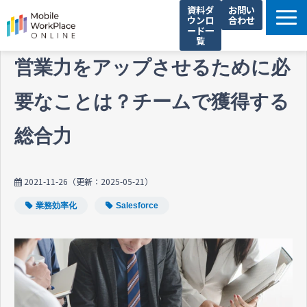
資料ダ
お問い
ウンロ
合わせ
ード一
覧
製品サービス一覧
営業力をアップさせるために必
解決できる課題
要なことは？チームで獲得する
コネクシオの強み
総合力
導入事例
法人携帯お役立ち情報
2021-11-26
（更新：
2025-05-21
）
セミナー・イベント情報
業務効率化
Salesforce
運営会社