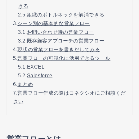
きる
2.5.
組織のボトルネックを解消できる
3.
シーン別の基本的な営業フロー
3.1.
お問い合わせ時の営業フロー
3.2.
既存顧客アプローチの営業フロー
4.
現状の営業フローを書きだしてみる
5.
営業フローの可視化に活用できるツール
5.1.
EXCEL
5.2.
Salesforce
6.
まとめ
7.
営業フロー作成の際はコネクシオにご相談くだ
さい
営業フローとは