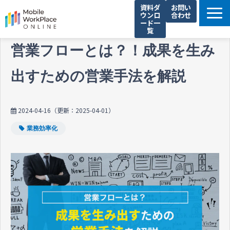
資料ダ
お問い
ウンロ
合わせ
ード一
覧
製品サービス一覧
営業フローとは？！成果を生み
解決できる課題
出すための営業手法を解説
コネクシオの強み
導入事例
2024-04-16
（更新：
2025-04-01
）
法人携帯お役立ち情報
業務効率化
セミナー・イベント情報
運営会社