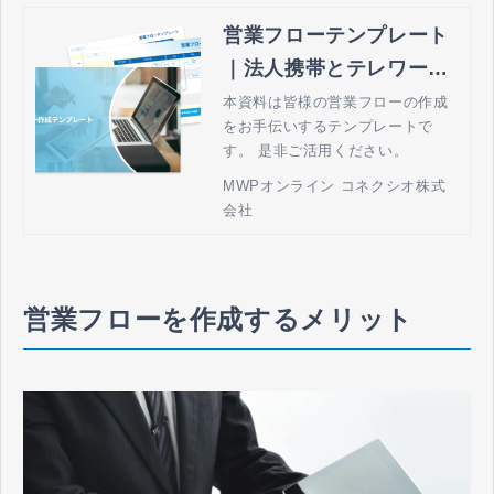
営業フローテンプレート
｜法人携帯とテレワーク
の MWPオンライン by
本資料は皆様の営業フローの作成
をお手伝いするテンプレートで
コネクシオ
す。 是非ご活用ください。
MWPオンライン コネクシオ株式
会社
営業フローを作成するメリット