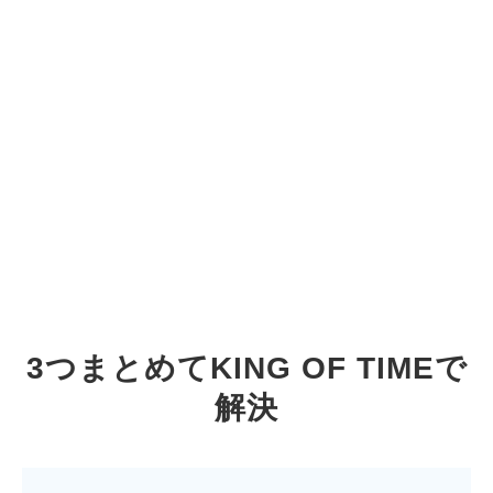
・法改正にともなう対応
労働基準法などが改正された時、知らない間に法令
違反を犯してしまう可能性がある。
対応が必要だが、どこから手を付ければいいのか分
からない。
・環境に合わせた打刻手段
オフィス・テレワーク・現場など、利用シーンに合
わせて打刻がしたい。
3つまとめてKING OF TIMEで
解決