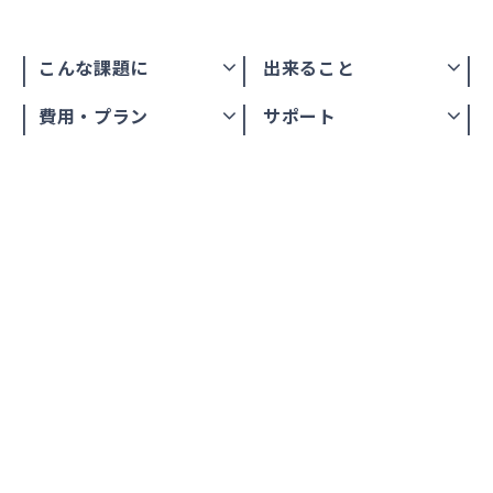
こんな課題に
出来ること
費用・プラン
サポート
KING OF TIMEが解決する3つ
の課題
・毎月の集計作業
働き方の多様化に伴い、雇用形態別の集計作業が複
雑化している。
月末月初に集中して処理する必要があるが、従業員
数が多い会社や勤務体系がバラバラな会社だと手間が
かかる。