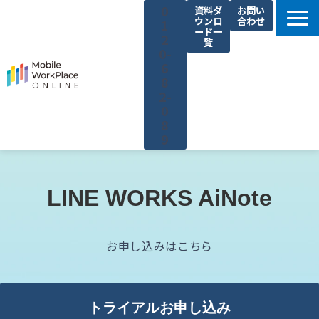
0
資料ダ
お問い
ウンロ
合わせ
1
ード一
2
覧
0-
6
8
2-
0
8
9
製品サービス一覧
解決できる課題
LINE WORKS AiNote
コネクシオの強み
導入事例
お申し込みはこちら
法人携帯お役立ち情報
セミナー・イベント情報
トライアルお申し込み
運営会社