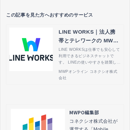
この記事を見た方へおすすめのサービス
LINE WORKS｜法人携
帯とテレワークの MWP
オンライン by コネクシ
LINE WORKSは仕事でも安心して
利用できるビジネスチャットで
オ
す。 LINEの使いやすさを踏襲した
チャット機能に加え、掲示板やカ
MWPオンライン コネクシオ株式
レンダーなどビジネスに必要な機
会社
能が1つのアプリで完結します。
いつでもどこでも、モバイルやPC
からデバイスを選ばずご利用いた
だけます。
MWPO編集部
コネクシオ株式会社が
運営する「Mobile 