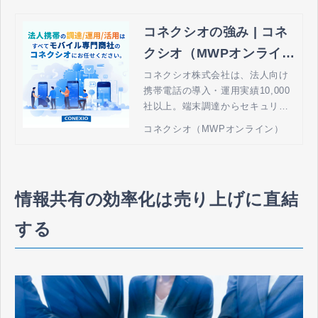
コネクシオの強み | コネ
クシオ（MWPオンライ
ン） - 法人携帯の導入・
コネクシオ株式会社は、法人向け
携帯電話の導入・運用実績10,000
運用管理
社以上。端末調達からセキュリテ
ィ、運用、モバイルを活用したソ
コネクシオ（MWPオンライン）
リューションまでを最適の組み合
わせで提供し、貴社の売上拡大・
業務効率化に貢献します。
情報共有の効率化は売り上げに直結
する