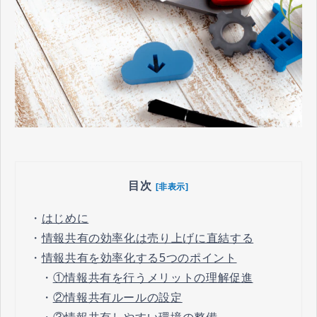
目次
[非表示]
・
はじめに
・
情報共有の効率化は売り上げに直結する
・
情報共有を効率化する5つのポイント
・
①情報共有を行うメリットの理解促進
・
②情報共有ルールの設定