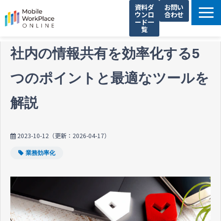
資料ダ
お問い
ウンロ
合わせ
ード一
覧
製品サービス一覧
社内の情報共有を効率化する5
解決できる課題
つのポイントと最適なツールを
コネクシオの強み
導入事例
解説
法人携帯お役立ち情報
セミナー・イベント情報
2023-10-12
（更新：
2026-04-17
）
運営会社
業務効率化