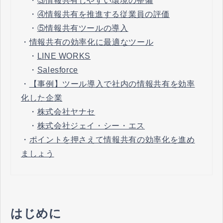
・
③情報共有しやすい環境の整備
・
④情報共有を推進する従業員の評価
・
⑤情報共有ツールの導入
・
情報共有の効率化に最適なツール
・
LINE WORKS
・
Salesforce
・
【事例】ツール導入で社内の情報共有を効率
化した企業
・
株式会社ヤナセ
・
株式会社ジェイ・シー・エス
・
ポイントを押さえて情報共有の効率化を進め
ましょう
はじめに