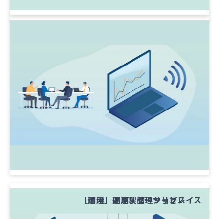
［調達］法人携帯
［調達］PC
［調達］関連製品・サービス
［運用］運用・管理・リプレイス
［活用］アプリケーション