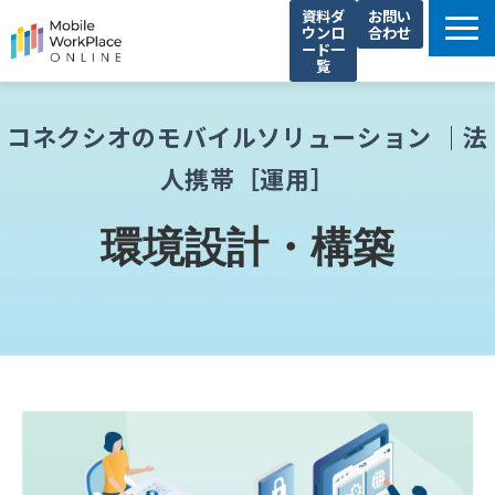
資料ダ
お問い
ウンロ
合わせ
ード一
覧
製品サービス一覧
コネクシオのモバイルソリューション ｜
法
解決できる課題
人携帯［運用］
コネクシオの強み
導入事例
環境設計・構築
法人携帯お役立ち情報
セミナー・イベント情報
運営会社