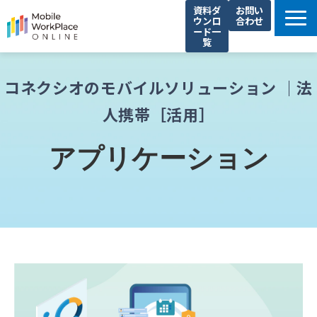
資料ダ
お問い
ウンロ
合わせ
ード一
覧
製品サービス一覧
コネクシオのモバイルソリューション ｜法
解決できる課題
人携帯［活用］
コネクシオの強み
導入事例
アプリケーション
法人携帯お役立ち情報
セミナー・イベント情報
運営会社