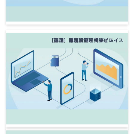
［調達］法人携帯
［調達］PC
［調達］関連製品・サービス
［運用］環境設計・構築
［運用］運用・管理・リプレイス