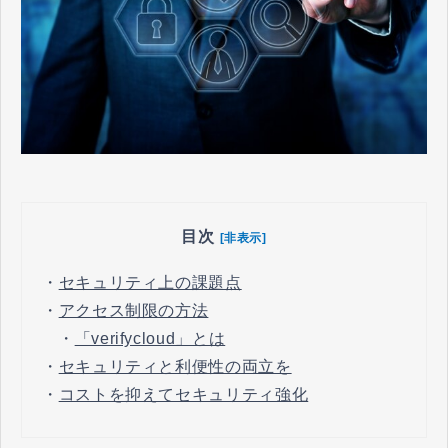
目次
[非表示]
・
セキュリティ上の課題点
・
アクセス制限の方法
・
「verifycloud」とは
・
セキュリティと利便性の両立を
・
コストを抑えてセキュリティ強化