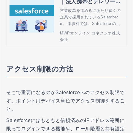
｜法人携帯とテレワーク
の MWPオンライン by
営業改革を進めるにあたり多くの
企業で採用されているSalesforc
コネクシオ
e。 本資料では、Salesforceの特
徴や機能の紹介、また実際のユー
MWPオンライン コネクシオ株式
スケースをもとに活用方法につい
会社
ても解説いたします。
アクセス制限の方法
そこで重要になるのがSalesforceへのアクセス制限で
す。ポイントはデバイス単位でアクセス制御をするこ
と。
Salesforceにはもともと信頼済みのIPアドレス範囲に
限ってログインできる機能や、ロール階層と共有設定