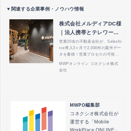
▼関連する企業事例・ノウハウ情報
株式会社メルディアDC様
｜法人携帯とテレワーク
の MWPオンライン by
営業20名の不動産会社が、Salesfo
rce導入3ヶ月で2,000件の案件デー
コネクシオ
タを蓄積！営業プロセスの可視化
を実現
MWPオンライン コネクシオ株式
会社
MWPO編集部
コネクシオ株式会社が
運営する「Mobile 
WorkPlace ONLINE」