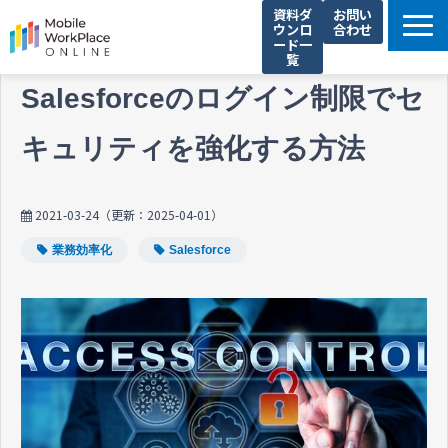
資料ダ
お問い
ウンロ
合わせ
ード一
覧
製品サービス一覧
Salesforceのログイン制限でセ
解決できる課題
キュリティを強化する方法
コネクシオの強み
導入事例
2021-03-24
（更新：
2025-04-01
）
法人携帯お役立ち情報
業務効率化
Salesforce
セミナー・イベント情報
運営会社