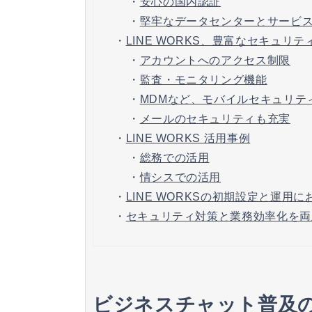
・
安心の国内認証
・
堅牢なデータセンターとサービ
・
LINE WORKS、豊富なセキュリテ
・
アカウントへのアクセス制限
・
監査・モニタリング機能
・
MDMなど、モバイルセキュリテ
・
メールのセキュリティも充実
・
LINE WORKS 活用事例
・
総務での活用
・
情シスでの活用
・
LINE WORKSの初期設定と運
・
セキュリティ対策と業務効率化を両立す
ビジネスチャット普及