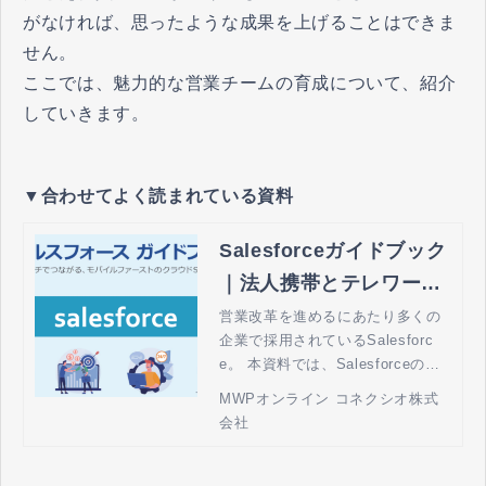
がなければ、思ったような成果を上げることはできま
せん。
ここでは、魅力的な営業チームの育成について、紹介
していきます。
▼合わせてよく読まれている資料
Salesforceガイドブック
｜法人携帯とテレワーク
の MWPオンライン by
営業改革を進めるにあたり多くの
企業で採用されているSalesforc
コネクシオ
e。 本資料では、Salesforceの特
徴や機能の紹介、また実際のユー
MWPオンライン コネクシオ株式
スケースをもとに活用方法につい
会社
ても解説いたします。