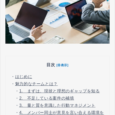
目次
[非表示]
・
はじめに
・
魅力的なチームとは？
・
1. まずは、現状と理想のギャップを知る
・
2. 不足している案件の補填
・
3. 量と質を意識した行動マネジメント
・
4. メンバー同士が意見を言い合える環境を