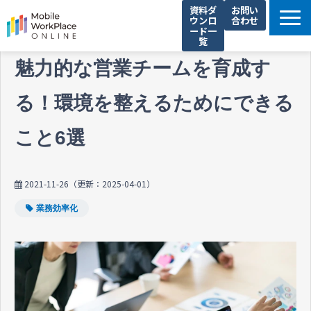
資料ダ
お問い
ウンロ
合わせ
ード一
覧
製品サービス一覧
魅力的な営業チームを育成す
解決できる課題
る！環境を整えるためにできる
コネクシオの強み
こと6選
導入事例
法人携帯お役立ち情報
2021-11-26
（更新：
2025-04-01
）
セミナー・イベント情報
業務効率化
運営会社