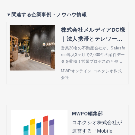
▼関連する企業事例・ノウハウ情報
株式会社メルディアDC様
｜法人携帯とテレワーク
の MWPオンライン by
営業20名の不動産会社が、Salesfo
rce導入3ヶ月で2,000件の案件デー
コネクシオ
タを蓄積！営業プロセスの可視化
を実現
MWPオンライン コネクシオ株式
会社
MWPO編集部
コネクシオ株式会社が
運営する「Mobile 