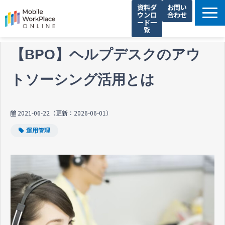
資料ダ
お問い
ウンロ
合わせ
ード一
覧
製品サービス一覧
【BPO】ヘルプデスクのアウ
解決できる課題
トソーシング活用とは
コネクシオの強み
導入事例
2021-06-22
（更新：
2026-06-01
）
法人携帯お役立ち情報
運用管理
セミナー・イベント情報
運営会社