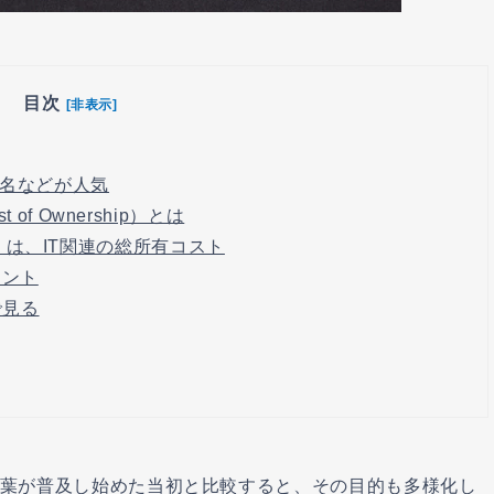
目次
[非表示]
署名などが人気
 of Ownership）とは
rship）は、IT関連の総所有コスト
イント
で見る
言葉が普及し始めた当初と比較すると、その目的も多様化し