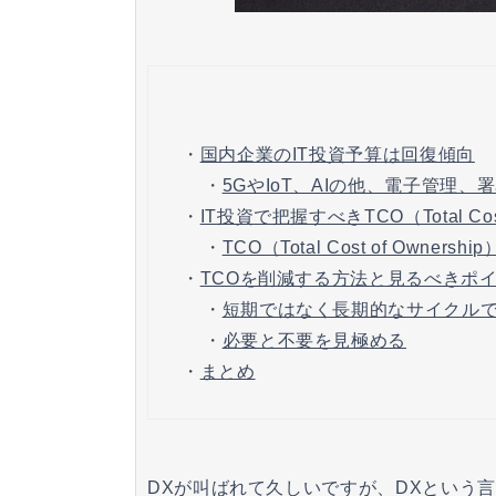
・
国内企業のIT投資予算は回復傾向
・
5GやIoT、AIの他、電子管理、
・
IT投資で把握すべきTCO（Total Cost
・
TCO（Total Cost of Owne
・
TCOを削減する方法と見るべきポ
・
短期ではなく長期的なサイクル
・
必要と不要を見極める
・
まとめ
DXが叫ばれて久しいですが、DXという