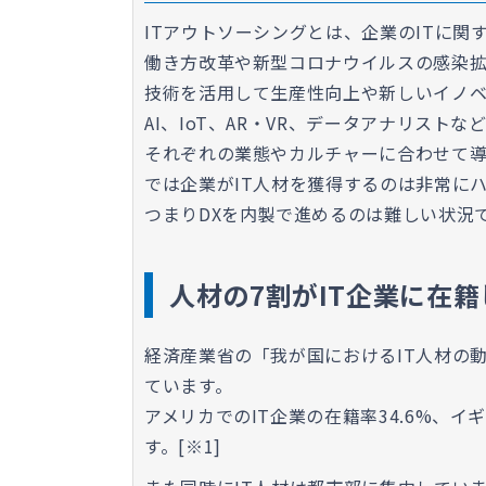
ITアウトソーシングとは、企業のITに関
働き方改革や新型コロナウイルスの感染
技術を活用して生産性向上や新しいイノ
AI、IoT、AR・VR、データアナリス
それぞれの業態やカルチャーに合わせて
では企業がIT人材を獲得するのは非常に
つまりDXを内製で進めるのは難しい状況
人材の7割がIT企業に在
経済産業省の「我が国におけるIT人材の動
ています。
アメリカでのIT企業の在籍率34.6%、イ
す。[※1]