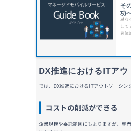
そ
功
単な
して
具体
DX推進におけるITア
では、DX推進におけるITアウトソーシ
コストの削減ができる
企業規模や委託範囲にもよりますが、専