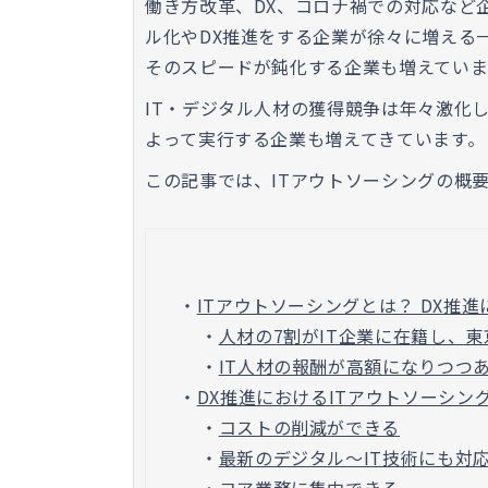
働き方改革、DX、コロナ禍での対応など
ル化やDX推進をする企業が徐々に増える
そのスピードが鈍化する企業も増えていま
IT・デジタル人材の獲得競争は年々激化し
よって実行する企業も増えてきています。
この記事では、ITアウトソーシングの概
・
ITアウトソーシングとは？ DX推
・
人材の7割がIT企業に在籍し、
・
IT人材の報酬が高額になりつつ
・
DX推進におけるITアウトソーシン
・
コストの削減ができる
・
最新のデジタル〜IT技術にも対
・
コア業務に集中できる