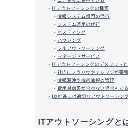
・
ITアウトソーシングの種類
・
情報システム部門の代行
・
システム運用の代行
・
ホスティング
・
ハウジング
・
フルアウトソーシング
・
マネージドサービス
・
ITアウトソーシングのデメリット
・
社内にノウハウやナレッジが蓄
・
情報漏洩や機密情報の管理
・
費用対効果が合わない場合もあ
・
DX推進には適切なアウトソーシン
ITアウトソーシングと