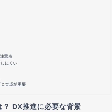
と注意点
積しにくい
る
グと育成が重要
は？ DX推進に必要な背景