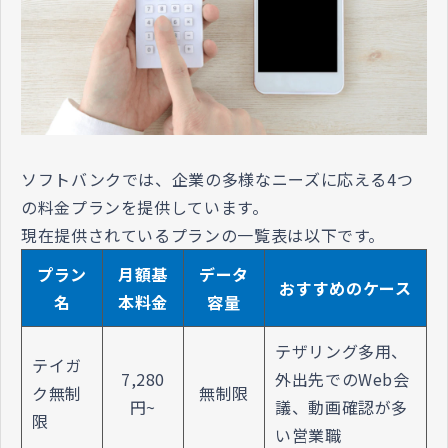
ソフトバンクでは、企業の多様なニーズに応える4つ
の料金プランを提供しています。
現在提供されているプランの一覧表は以下です。
プラン
月額基
データ
おすすめのケース
名
本料金
容量
テザリング多用、
テイガ
7,280
外出先でのWeb会
ク無制
無制限
円~
議、動画確認が多
限
い営業職