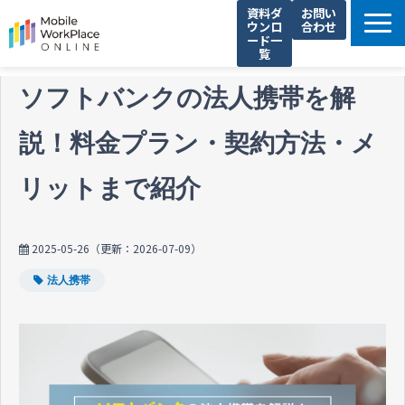
資料ダ
お問い
ウンロ
合わせ
ード一
覧
製品サービス一覧
ソフトバンクの法人携帯を解
解決できる課題
説！料金プラン・契約方法・メ
コネクシオの強み
導入事例
リットまで紹介
法人携帯お役立ち情報
セミナー・イベント情報
2025-05-26
（更新：
2026-07-09
）
運営会社
法人携帯