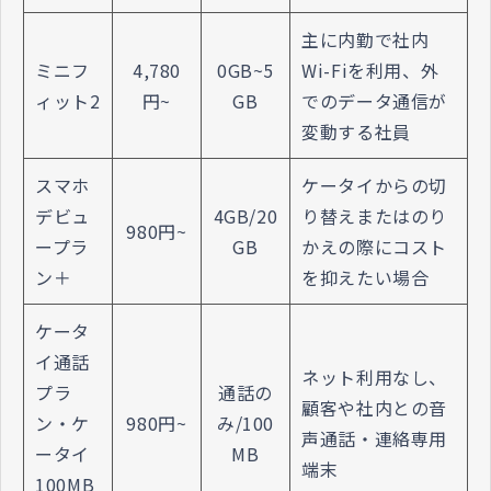
主に内勤で社内
ミニフ
4,780
0GB~5
Wi-Fiを利用、外
ィット2
円~
GB
でのデータ通信が
変動する社員
スマホ
ケータイからの切
デビュ
4GB/20
り替えまたはのり
980円~
ープラ
GB
かえの際にコスト
ン＋
を抑えたい場合
ケータ
イ通話
ネット利用なし、
プラ
通話の
顧客や社内との音
ン・ケ
980円~
み/100
声通話・連絡専用
ータイ
MB
端末
100MB