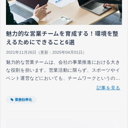
魅力的な営業チームを育成する！環境を整
えるためにできること6選
2021年11月26日
（更新：
2025年04月01日
）
魅力的な営業チームは、会社の事業推進における大き
な役割を担います。営業活動に限らず、スポーツやイ
ベント運営などにおいても、チームワークというのは
非常に重要であり、たとえ社員の能力が高くても、チ
記事を見る
ームとしての組織力がなければ、思ったような成果を
業務効率化
上げることはできません。ここでは、魅力的な営業チ
ームの育成について、紹介していきます。