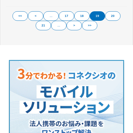
<<
<
…
17
18
19
20
21
…
>
>>