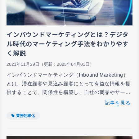
インバウンドマーケティングとは？デジタ
ル時代のマーケティング手法をわかりやす
く解説
2021年11月29日
（更新：
2025年04月01日
）
インバウンドマーケティング（Inbound Marketing）
とは、潜在顧客や見込み顧客にとって有益な情報を提
供することで、関係性を構築し、自社の商品やサービ
スの顧客まで育成していくマーケティングの概念で
記事を見る
す。 ひと昔前と比べると、スマートフォンや新型コロ
業務効率化
ナウイルスの感染拡大の影響により、顧客の消費行動
は劇的に変化してきました。デジタルが当たり前とな
った現在において、消費行動を把握してマーケティン