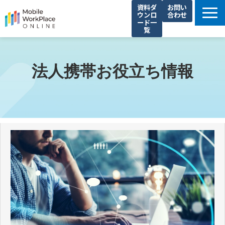
資料ダ
お問い
ウンロ
合わせ
ード一
覧
製品サービス一覧
解決できる課題
法人携帯お役立ち情報
コネクシオの強み
導入事例
法人携帯お役立ち情報
セミナー・イベント情報
運営会社