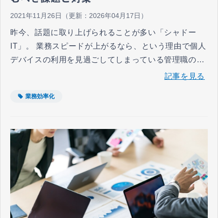
2021年11月26日
（更新：
2026年04月17日
）
昨今、話題に取り上げられることが多い「シャドー
IT」。 業務スピードが上がるなら、という理由で個人
デバイスの利用を見過ごしてしまっている管理職の方
もいるのではないでしょうか。 しかし、何かが起こっ
記事を見る
てからではすでに時遅しということもあります。 そこ
業務効率化
で、今回シャドーITに関するリスクの確認と、シャド
ーIT対策をはじめるに当たり、簡単かつスピーディー
に行える方法を紹介いたします。