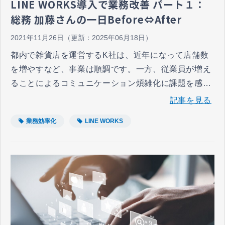
LINE WORKS導入で業務改善 パート１：
総務 加藤さんの一日Before⇔After
2021年11月26日
（更新：
2025年06月18日
）
都内で雑貨店を運営するK社は、近年になって店舗数
を増やすなど、事業は順調です。一方、従業員が増え
ることによるコミュニケーション煩雑化に課題を感じ
ていました。それを解決したのがビジネスチャットツ
記事を見る
ール「LINE WORKS」です。今回はそんなK社の総務
業務効率化
LINE WORKS
部で働く加藤さんにお話を伺いました。