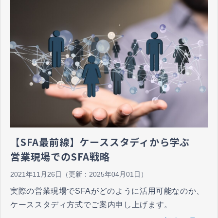
グ施策を行う必要があります。これまではテレビCM
などマスメディアを活用したアウトバウンドマーケテ
ィングが有効とされていましたが、消費行動や購買プ
ロセスの変化に伴い、インバウンドマーケティングを
導入する企業が増えています。 現在では、インバウン
ドマーケティングとアウトバウンドマーケティングを
戦略的に使い分けるのが主流で、多くの企業やwebサ
イトやSNSを通じて多岐にわたるデジタル施策を実行
しています。 今回は、インバウンドマーケティングの
概要やその効果、手法について解説します。
【SFA最前線】ケーススタディから学ぶ
営業現場でのSFA戦略
2021年11月26日
（更新：
2025年04月01日
）
実際の営業現場でSFAがどのように活用可能なのか、
ケーススタディ方式でご案内申し上げます。