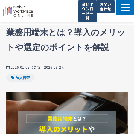
資料ダ
お問い
ウンロ
合わせ
ード一
覧
製品サービス一覧
業務用端末とは？導入のメリッ
解決できる課題
トや選定のポイントを解説
コネクシオの強み
導入事例
2026-01-07
（更新：
2026-03-27
）
法人携帯お役立ち情報
法人携帯
セミナー・イベント情報
運営会社