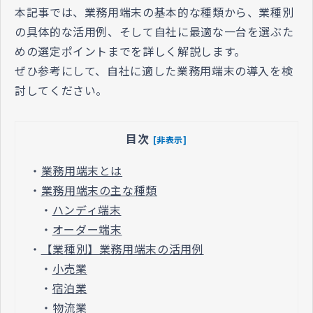
本記事では、業務用端末の基本的な種類から、業種別
の具体的な活用例、そして自社に最適な一台を選ぶた
めの選定ポイントまでを詳しく解説します。
ぜひ参考にして、自社に適した業務用端末の導入を検
討してください。
目次
[非表示]
・
業務用端末とは
・
業務用端末の主な種類
・
ハンディ端末
・
オーダー端末
・
【業種別】業務用端末の活用例
・
小売業
・
宿泊業
・
物流業