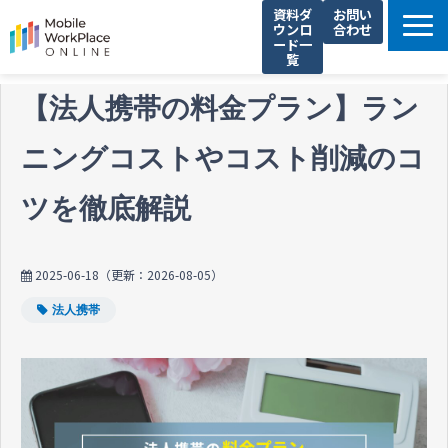
資料ダ
お問い
ウンロ
合わせ
ード一
覧
製品サービス一覧
【法人携帯の料金プラン】ラン
解決できる課題
ニングコストやコスト削減のコ
コネクシオの強み
導入事例
ツを徹底解説
法人携帯お役立ち情報
セミナー・イベント情報
2025-06-18
（更新：
2026-08-05
）
運営会社
法人携帯