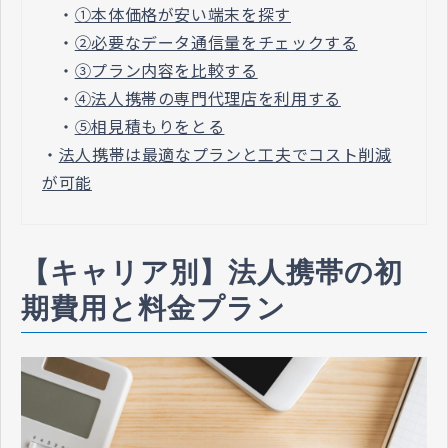
・
①本体価格が安い端末を探す
・
②必要なデータ通信量をチェックする
・
③プラン内容を比較する
・
④法人携帯の専門代理店を利用する
・
⑤相見積もりをとる
・
法人携帯は最適なプランと工夫でコスト削減
が可能
【キャリア別】法人携帯の初
期費用と料金プラン